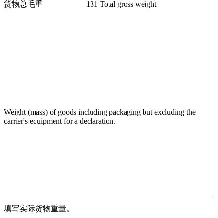
货物总毛重
131 Total gross weight
Weight (mass) of goods including packaging but excluding the
carrier's equipment for a declaration.
填写实际货物重量。