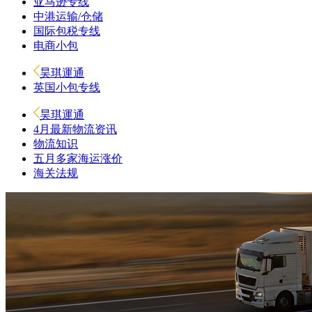
亚马逊专线
中港运输/仓储
国际包税专线
电商小包
昊琪運通
英国小包专线
昊琪運通
4月最新物流资讯
物流知识
五月多家海运涨价
海关法规