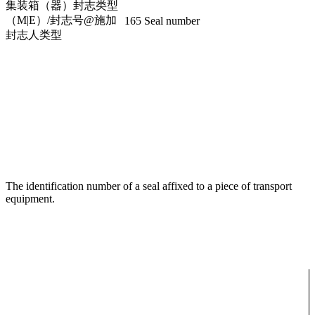
集装箱（器）封志类型
（M|E）/封志号@施加
165 Seal number
封志人类型
The identification number of a seal affixed to a piece of transport
equipment.